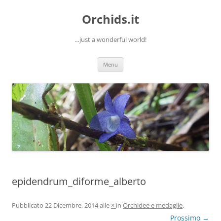
Orchids.it
…just a wonderful world!
Vai
Menu
al
contenuto
epidendrum_diforme_alberto
Pubblicato
22 Dicembre, 2014
alle
×
in
Orchidee e medaglie
.
Prossimo →