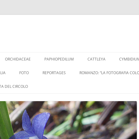
Vai
al
ORCHIDACEAE
PAPHIOPEDILUM
CATTLEYA
CYMBIDIU
contenuto
LIA
FOTO
REPORTAGES
ROMANZO: “LA FOTOGRAFIA COLO
ITA DEL CIRCOLO