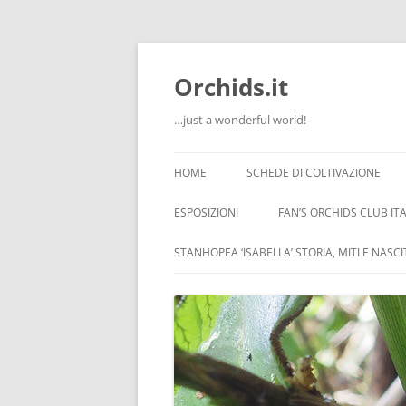
Orchids.it
…just a wonderful world!
HOME
SCHEDE DI COLTIVAZIONE
INFO
ESPOSIZIONI
FAN’S ORCHIDS CLUB ITA
LA SERRA DI GUIDO
STANHOPEA ‘ISABELLA’ STORIA, MITI E NASC