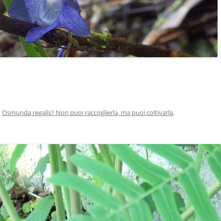
n
Osmunda regalis? Non puoi raccoglierla, ma puoi coltivarla
.