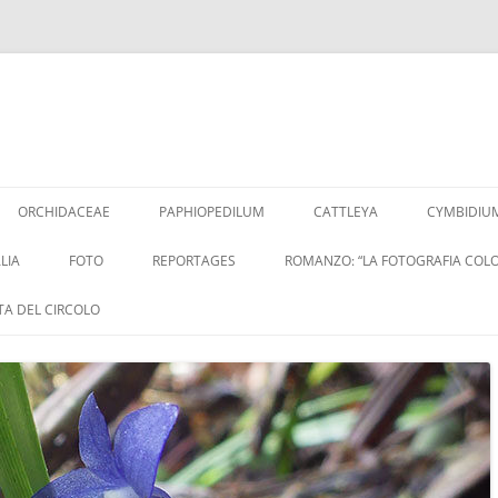
Vai
al
ORCHIDACEAE
PAPHIOPEDILUM
CATTLEYA
CYMBIDIU
contenuto
LIA
FOTO
REPORTAGES
ROMANZO: “LA FOTOGRAFIA COLO
ITA DEL CIRCOLO