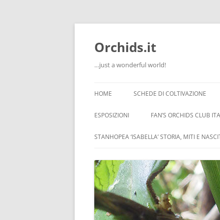
Orchids.it
…just a wonderful world!
HOME
SCHEDE DI COLTIVAZIONE
INFO
ESPOSIZIONI
FAN’S ORCHIDS CLUB ITA
LA SERRA DI GUIDO
STANHOPEA ‘ISABELLA’ STORIA, MITI E NASC