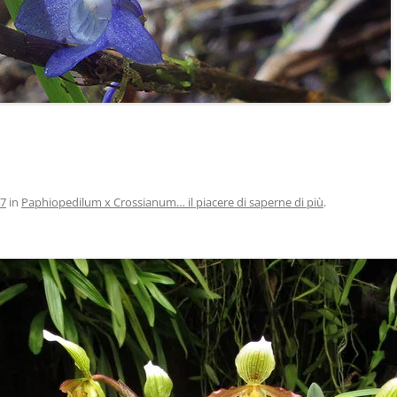
47
in
Paphiopedilum x Crossianum… il piacere di saperne di più
.