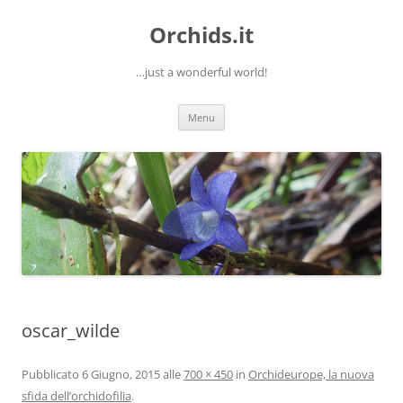
Orchids.it
…just a wonderful world!
Vai
Menu
al
contenuto
oscar_wilde
Pubblicato
6 Giugno, 2015
alle
700 × 450
in
Orchideurope, la nuova
sfida dell’orchidofilia
.