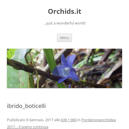
Orchids.it
…just a wonderful world!
Vai
Menu
al
contenuto
ibrido_boticelli
Pubblicato
8 Gennaio, 2017
alle
639 × 960
in
Pordenoneorchidea
2017… il sogno continua
.