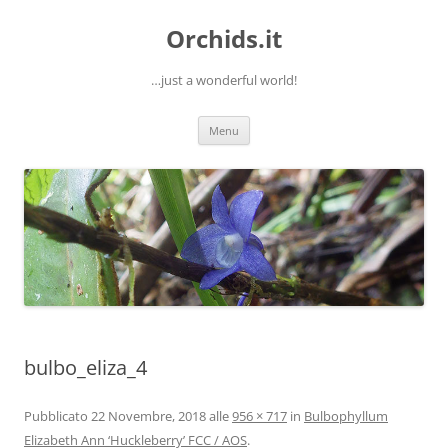
Orchids.it
…just a wonderful world!
Vai
Menu
al
contenuto
bulbo_eliza_4
Pubblicato
22 Novembre, 2018
alle
956 × 717
in
Bulbophyllum
Elizabeth Ann ‘Huckleberry’ FCC / AOS
.