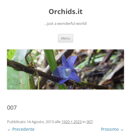
Orchids.it
…just a wonderful world!
Vai
Menu
al
contenuto
007
Pubblicato
14 Agosto, 2013
alle
1920 × 2023
in
007
.
← Precedente
Prossimo →