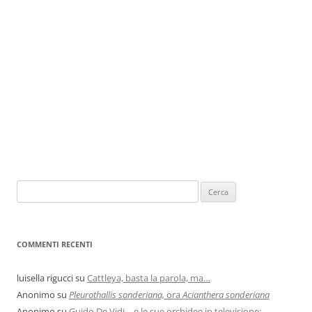
COMMENTI RECENTI
luisella rigucci
su
Cattleya, basta la parola, ma…
Anonimo
su
Pleurothallis sonderiana,
ora
Acianthera sonderiana
Anonimo
su
Guido De Vidi… e le sue orchidee in televisione: