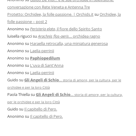
conversazione con Rete Veneta e Antenna Tre
Protetto: Orchidee, la folle passione. | Orchids.it
su
Orchidee, la
folle passione – post 2
Anonimo
su
Peristeria elata
, il fiore dello Spirito Santo
luisella rigucci
su
Arachnis flos-aeris
… orchidea ragno
Anonimo
su
Haraella retrocalla, una miniatura generosa
Anonimo
su
Laelia perrinii
Anonimo
su
Paphiopedilum
Anonimo
su
L'uva di Sant'Anna
Anonimo
su
Laelia perrinii
Guido
su
Gli Angeli di Schio
…
storia di amore, per la cultura, per le
orchidee e per la loro Città
Paola Thiella
su
Gli Angeli di Schio
…
storia di amore, per la cultura,
per le orchidee e per la loro Città
Guido
su
Il capitello di Pero.
Anonimo
su
Il capitello di Pero.