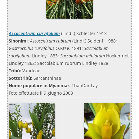
Ascocentrum curvifolium
(Lindl.) Schlecter 1913
Sinonimi
:
Ascocentrum rubrum
(Lindl.) Seidenf. 1988;
Gastrochilus curvifolius
O.Ktze. 1891;
Saccolabium
curvifolium
Lindley 1833;
Saccolabium miniatum
Hooker not
Lindley 1862; Saccolabium rubrum Lindley 1828
Tribù:
Vandeae
Sottotribù
: Sarcanthinae
Nome popolare in Myanmar:
ThanDar Lay
Foto effettuate il 9 giugno 2008