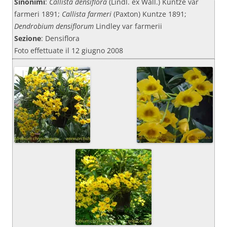
Sinonimi
:
Callista densiflora
(Lindl. ex Wall.) Kuntze var
farmeri 1891;
Callista farmeri
(Paxton) Kuntze 1891;
Dendrobium densiflorum
Lindley var farmerii
Sezione
: Densiflora
Foto effettuate il 12 giugno 2008