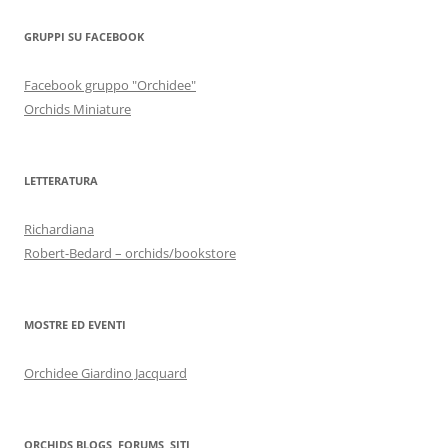
GRUPPI SU FACEBOOK
Facebook gruppo "Orchidee"
Orchids Miniature
LETTERATURA
Richardiana
Robert-Bedard – orchids/bookstore
MOSTRE ED EVENTI
Orchidee Giardino Jacquard
ORCHIDS BLOGS, FORUMS, SITI