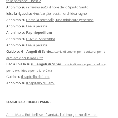
folle passione – post 2
Anonimo
su
Peristeria elata
, il fiore dello Spirito Santo
luisella rigucci
su
Arachnis flos-aeris
… orchidea ragno
Anonimo
su
Haraella retrocalla, una miniatura generosa
Anonimo
su
Laelia perrinii
Anonimo
su
Paphiopedilum
Anonimo
su
L'uva di Sant'Anna
Anonimo
su
Laelia perrinii
Guido
su
Gli Angeli di Schio
…
storia di amore, per la cultura, per le
orchidee e per la loro Città
Paola Thiella
su
Gli Angeli di Schio
…
storia di amore, per la cultura,
per le orchidee e per la loro Città
Guido
su
Il capitello di Pero.
Anonimo
su
Il capitello di Pero.
CLASSIFICA ARTICOLI E PAGINE
Anna Maria Botticelli se nè andata l'ultimo giorno di Marzo