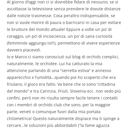
Al giorno d’oggi non ci si dovrebbe fidare di nessuno, se si
ascoltasse la televisione senza prendere le dovute distanze
dalle notizie trasmesse. Cosa peraltro indispensabile, se
non si vuole morire di paura o barricarsi in casa per evitare
le brutture del mondo attuale! Eppure a volte un po’ di
coraggio, un po’ di incoscienza, un po’ di sana curiosità
(femminile aggiungo io!!!), permettono di vivere esperienze
davvero piacevoli.
Io e Marco ci siamo conosciuti sul blog di orchids complici,
naturalmente, le orchidee. Lui ha catturato la mia
attenzione parlando di una “serretta estiva” e annesso
apparecchio x l’umidità…quando poi ho scoperto che era
friulano, il gioco era fatto. Va bene che io sono “cittadina
del mondo” e tra Carinzia, Friuli, Slovenia ecc. non vedo più
confini, però non mi risulta sempre facile tenere i contatti
con i membri di orchids club che sono, per la maggior
parte, veneti o comunque fuori dalla mia portata
chilometrica! Questo naturalmente dispiace ma ti spinge a
cercare…le soluzioni più abbordabili (“la fame aguzza