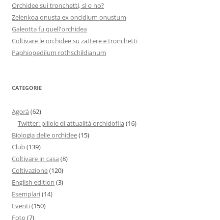
Orchidee sui tronchetti, sì o no?
Zelenkoa onusta ex oncidium onustum
Galeotta fu quell'orchidea
Coltivare le orchidee su zattere e tronchetti
Paphiopedilum rothschildianum
CATEGORIE
Agorà
(62)
Twitter: pillole di attualità orchidofila
(16)
Biologia delle orchidee
(15)
Club
(139)
Coltivare in casa
(8)
Coltivazione
(120)
English edition
(3)
Esemplari
(14)
Eventi
(150)
Foto
(7)