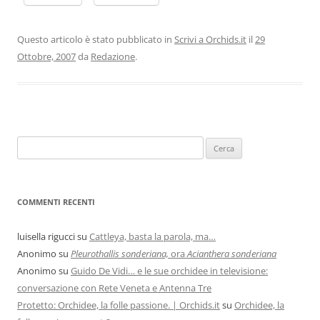
Questo articolo è stato pubblicato in
Scrivi a Orchids.it
il
29
Ottobre, 2007
da
Redazione
.
COMMENTI RECENTI
luisella rigucci
su
Cattleya, basta la parola, ma…
Anonimo
su
Pleurothallis sonderiana,
ora
Acianthera sonderiana
Anonimo
su
Guido De Vidi… e le sue orchidee in televisione:
conversazione con Rete Veneta e Antenna Tre
Protetto: Orchidee, la folle passione. | Orchids.it
su
Orchidee, la