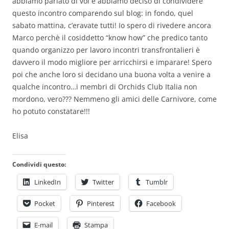
abbiamo parlato di voi e abbiamo deciso di condividere
questo incontro comparendo sul blog: in fondo, quel
sabato mattina, c’eravate tutti! Io spero di rivedere ancora
Marco perchè il cosiddetto “know how” che predico tanto
quando organizzo per lavoro incontri transfrontalieri è
davvero il modo migliore per arricchirsi e imparare! Spero
poi che anche loro si decidano una buona volta a venire a
qualche incontro…i membri di Orchids Club Italia non
mordono, vero??? Nemmeno gli amici delle Carnivore, come
ho potuto constatare!!!
Elisa
Condividi questo:
LinkedIn
Twitter
Tumblr
Pocket
Pinterest
Facebook
E-mail
Stampa