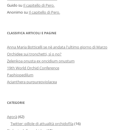
Guido
su
Il capitello di Pero.
Anonimo
su
Il capitello di Pero.
CLASSIFICA ARTICOLI E PAGINE
Anna Maria Botticelli se nè andata l'ultimo giorno di Marzo
Orchidee sui tronchetti, sì o no?
Zelenkoa onusta ex oncidium onustum
19th World Orchid Conference
Paphiopedilum
Acianthera purpureoviolacea
CATEGORIE
Agorà
(62)
Twitter: pillole di attualità orchidofila
(16)