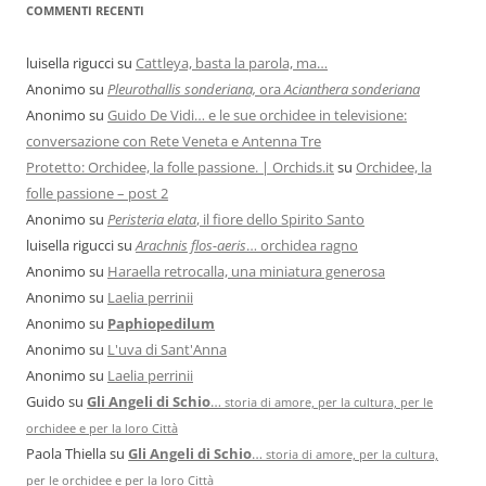
COMMENTI RECENTI
luisella rigucci
su
Cattleya, basta la parola, ma…
Anonimo
su
Pleurothallis sonderiana,
ora
Acianthera sonderiana
Anonimo
su
Guido De Vidi… e le sue orchidee in televisione:
conversazione con Rete Veneta e Antenna Tre
Protetto: Orchidee, la folle passione. | Orchids.it
su
Orchidee, la
folle passione – post 2
Anonimo
su
Peristeria elata
, il fiore dello Spirito Santo
luisella rigucci
su
Arachnis flos-aeris
… orchidea ragno
Anonimo
su
Haraella retrocalla, una miniatura generosa
Anonimo
su
Laelia perrinii
Anonimo
su
Paphiopedilum
Anonimo
su
L'uva di Sant'Anna
Anonimo
su
Laelia perrinii
Guido
su
Gli Angeli di Schio
…
storia di amore, per la cultura, per le
orchidee e per la loro Città
Paola Thiella
su
Gli Angeli di Schio
…
storia di amore, per la cultura,
per le orchidee e per la loro Città