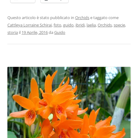
Questo articolo è stato pubblicato in
Orchids
e taggato come
Cattleya Lorraine Schirai
,
foto
,
guido
,
ibridi
,
laelia
,
Orchids
,
specie
,
storia
il
19 Aprile, 2016
da
Guido