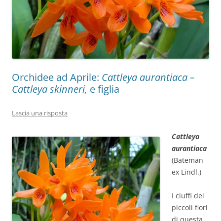
Orchidee ad Aprile:
Cattleya aurantiaca –
Cattleya skinneri,
e figlia
Lascia una risposta
Cattleya
aurantiaca
(Bateman
ex Lindl.)
I ciuffi dei
piccoli fiori
di questa