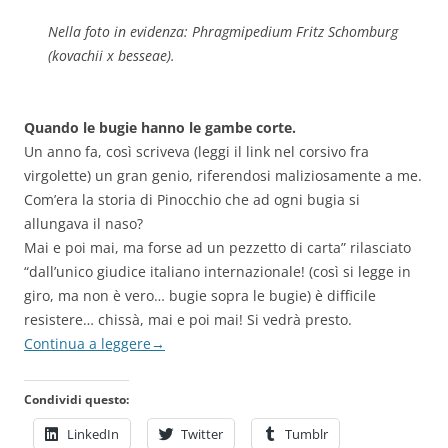
Nella foto in evidenza: Phragmipedium Fritz Schomburg
(
kovachii x besseae
).
Quando le bugie hanno le gambe corte.
Un anno fa, così scriveva (leggi il link nel corsivo fra
virgolette) un gran genio, riferendosi maliziosamente a me.
Com’era la storia di Pinocchio che ad ogni bugia si
allungava il naso?
Mai e poi mai, ma forse ad un pezzetto di carta” rilasciato
“dall’unico giudice italiano internazionale! (così si legge in
giro, ma non è vero… bugie sopra le bugie) è difficile
resistere… chissà, mai e poi mai! Si vedrà presto.
Continua a leggere
→
Condividi questo:
LinkedIn
Twitter
Tumblr