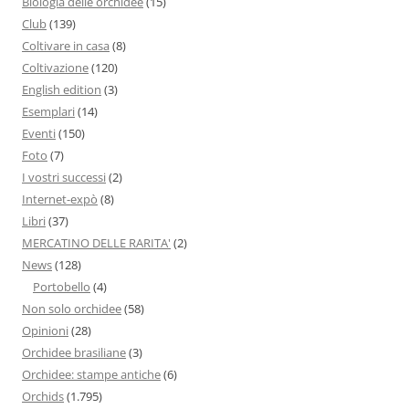
Biologia delle orchidee
(15)
Club
(139)
Coltivare in casa
(8)
Coltivazione
(120)
English edition
(3)
Esemplari
(14)
Eventi
(150)
Foto
(7)
I vostri successi
(2)
Internet-expò
(8)
Libri
(37)
MERCATINO DELLE RARITA'
(2)
News
(128)
Portobello
(4)
Non solo orchidee
(58)
Opinioni
(28)
Orchidee brasiliane
(3)
Orchidee: stampe antiche
(6)
Orchids
(1.795)