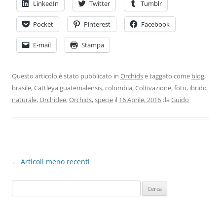
LinkedIn
Twitter
Tumblr
Pocket
Pinterest
Facebook
E-mail
Stampa
Questo articolo è stato pubblicato in
Orchids
e taggato come
blog
,
brasile
,
Cattleya guatemalensis
,
colombia
,
Coltivazione
,
foto
,
ibrido
naturale
,
Orchidee
,
Orchids
,
specie
il
16 Aprile, 2016
da
Guido
Navigazione
←
Articoli meno recenti
articolo