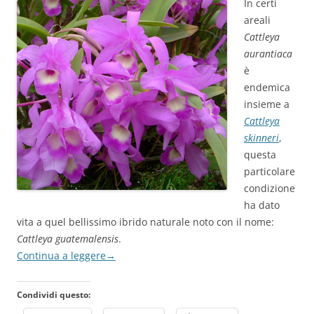
In certi
areali
Cattleya
aurantiaca
è
endemica
insieme a
Cattleya
skinneri
,
questa
particolare
condizione
ha dato
vita a quel bellissimo ibrido naturale noto con il nome:
Cattleya guatemalensis
.
Continua a leggere
→
Condividi questo: