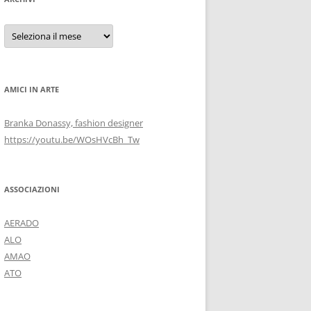
Archivi
AMICI IN ARTE
Branka Donassy, fashion designer
https://youtu.be/WOsHVcBh_Tw
ASSOCIAZIONI
AERADO
ALO
AMAO
ATO