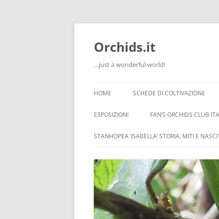
Orchids.it
…just a wonderful world!
HOME
SCHEDE DI COLTIVAZIONE
INFO
ESPOSIZIONI
FAN’S ORCHIDS CLUB ITA
LA SERRA DI GUIDO
STANHOPEA ‘ISABELLA’ STORIA, MITI E NASC