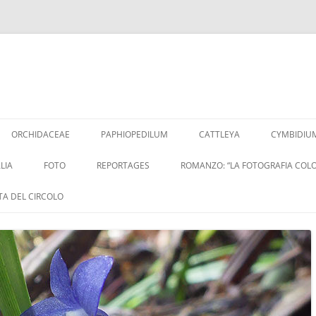
Vai
al
ORCHIDACEAE
PAPHIOPEDILUM
CATTLEYA
CYMBIDIU
contenuto
LIA
FOTO
REPORTAGES
ROMANZO: “LA FOTOGRAFIA COLO
ITA DEL CIRCOLO