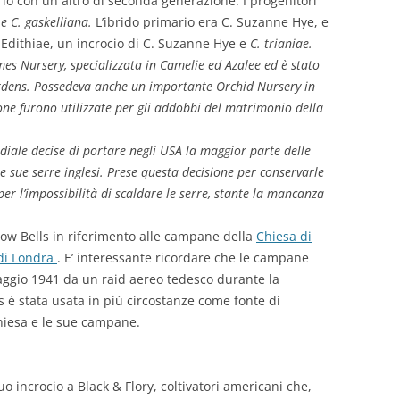
rio con un altro di seconda generazione. I progenitori
e C. gaskelliana.
L’ibrido primario era C. Suzanne Hye, e
 Edithiae, un incrocio di C. Suzanne Hye e
C. trianiae.
s Nursery, specializzata in Camelie ed Azalee ed è stato
Gardens. Possedeva anche un importante Orchid Nursery in
ione furono utilizzate per gli addobbi del matrimonio della
ale decise di portare negli USA la maggior parte delle
le sue serre inglesi. Prese questa decisione per conservarle
 l’impossibilità di scaldare le serre, stante la mancanza
 Bow Bells in riferimento alle campane della
Chiesa di
 di Londra
. E’ interessante ricordare che le campane
maggio 1941 da un raid aereo tedesco durante la
 è stata usata in più circostanze come fonte di
chiesa e le sue campane.
incrocio a Black & Flory, coltivatori americani che,