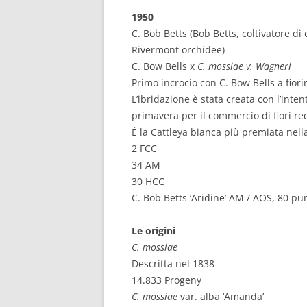
1950
C. Bob Betts (Bob Betts, coltivatore di
Rivermont orchidee)
C. Bow Bells x
C. mossiae v. Wagneri
Primo incrocio con C. Bow Bells a fiori
L’ibridazione è stata creata con l’inten
primavera per il commercio di fiori rec
È la Cattleya bianca più premiata nella
2 FCC
34 AM
30 HCC
C. Bob Betts ‘Aridine’ AM / AOS, 80 pun
Le origini
C. mossiae
Descritta nel 1838
14.833 Progeny
C. mossiae
var. alba ‘Amanda’