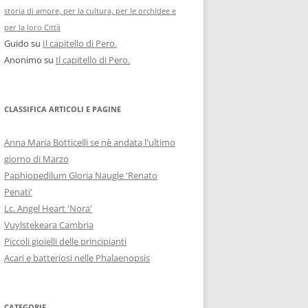
storia di amore, per la cultura, per le orchidee e
per la loro Città
Guido
su
Il capitello di Pero.
Anonimo
su
Il capitello di Pero.
CLASSIFICA ARTICOLI E PAGINE
Anna Maria Botticelli se nè andata l'ultimo
giorno di Marzo
Paphiopedilum Gloria Naugle 'Renato
Penati'
Lc. Angel Heart 'Nora'
Vuylstekeara Cambria
Piccoli gioielli delle principianti
Acari e batteriosi nelle Phalaenopsis
CATEGORIE