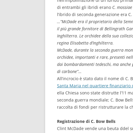
nell’impollinazione di un ibrido prima
di entrambi gli ibridi erano
C. mossiae 
l’ibrido di seconda generazione era C.
…”McDade era il proprietario della Semme
il più grande fornitore di Bellingrath 
Inghilterra. Le orchidee della sua collez
regina Elisabetta d’Inghilterra.
McDade, durante la seconda guerra mondi
orchidee, importanti e rare, presenti nel
dai bombardamenti tedeschi, ma anche per
di carbone”…
All’incrocio è stato dato il nome di C.
Santa Maria nel quartiere finanziario
ella Chiesa sono state distrutte l’11 
seconda guerra mondiale; C. Bow Bells
raccolta di fondi per ristrutturare la 
Registrazione di C. Bow Bells
Clint McDade vende una beuta ddel suo 