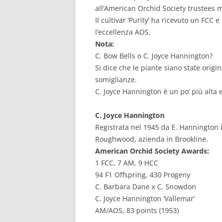
all’American Orchid Society trustees 
Il cultivar ‘Purity’ ha ricevuto un FCC 
l’eccellenza AOS.
Nota:
C. Bow Bells o C. Joyce Hannington?
Si dice che le piante siano state origi
somiglianze.
C. Joyce Hannington è un po’ più alta e 
C. Joyce Hannington
Registrata nel 1945 da E. Hannington i
Roughwood, azienda in Brookline.
American Orchid Society Awards:
1 FCC, 7 AM, 9 HCC
94 F1 Offspring, 430 Progeny
C. Barbara Dane x C. Snowdon
C. Joyce Hannington ‘Vallemar’
AM/AOS, 83 points (1953)