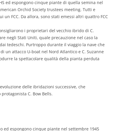
a RHS ed espongono cinque piante di quella semina nel
American Orchid Society trustees meeting. Tutti e
i un FCC. Da allora, sono stati emessi altri quattro FCC
consigliarono i proprietari del vecchio ibrido di C.
re negli Stati Uniti, quale precauzione nel caso la
ai tedeschi. Purtroppo durante il viaggio la nave che
 di un attacco U-boat nel Nord Atlantico e C. Suzanne
produrre la spettacolare qualità della pianta perduta
evoluzione delle ibridazioni successive, che
 protagonista C. Bow Bells.
cio ed espongono cinque piante nel settembre 1945