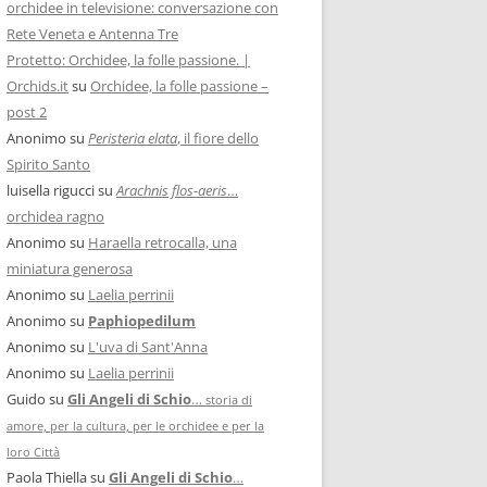
orchidee in televisione: conversazione con
Rete Veneta e Antenna Tre
Protetto: Orchidee, la folle passione. |
Orchids.it
su
Orchidee, la folle passione –
post 2
Anonimo
su
Peristeria elata
, il fiore dello
Spirito Santo
luisella rigucci
su
Arachnis flos-aeris
…
orchidea ragno
Anonimo
su
Haraella retrocalla, una
miniatura generosa
Anonimo
su
Laelia perrinii
Anonimo
su
Paphiopedilum
Anonimo
su
L'uva di Sant'Anna
Anonimo
su
Laelia perrinii
Guido
su
Gli Angeli di Schio
…
storia di
amore, per la cultura, per le orchidee e per la
loro Città
Paola Thiella
su
Gli Angeli di Schio
…