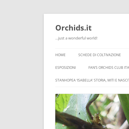
Orchids.it
…just a wonderful world!
HOME
SCHEDE DI COLTIVAZIONE
INFO
ESPOSIZIONI
FAN’S ORCHIDS CLUB ITA
LA SERRA DI GUIDO
STANHOPEA ‘ISABELLA’ STORIA, MITI E NASC