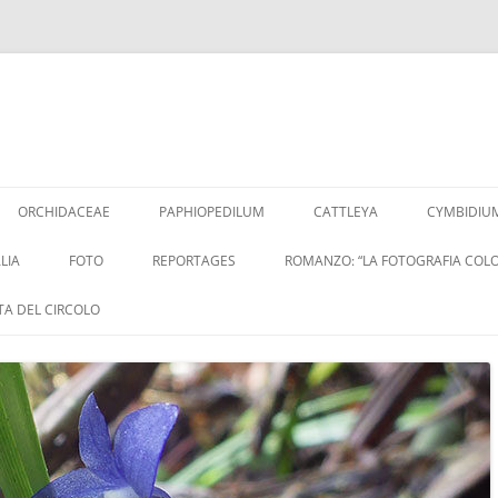
Vai
al
ORCHIDACEAE
PAPHIOPEDILUM
CATTLEYA
CYMBIDIU
contenuto
LIA
FOTO
REPORTAGES
ROMANZO: “LA FOTOGRAFIA COLO
ITA DEL CIRCOLO