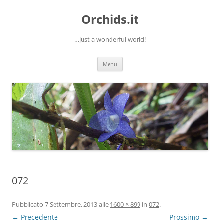
Orchids.it
…just a wonderful world!
Vai
Menu
al
contenuto
072
Pubblicato
7 Settembre, 2013
alle
1600 × 899
in
072
.
← Precedente
Prossimo →