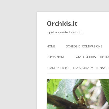
Orchids.it
…just a wonderful world!
HOME
SCHEDE DI COLTIVAZIONE
INFO
ESPOSIZIONI
FAN’S ORCHIDS CLUB ITA
LA SERRA DI GUIDO
STANHOPEA ‘ISABELLA’ STORIA, MITI E NASC