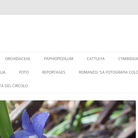
Vai
al
ORCHIDACEAE
PAPHIOPEDILUM
CATTLEYA
CYMBIDIU
contenuto
LIA
FOTO
REPORTAGES
ROMANZO: “LA FOTOGRAFIA COLO
ITA DEL CIRCOLO