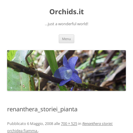
Orchids.it
…just a wonderful world!
Vai
Menu
al
contenuto
renanthera_storiei_pianta
Pubblicato
6 Maggio, 2008
alle
700 × 525
in
Renanthera storiei:
orchidea fiamma.
.