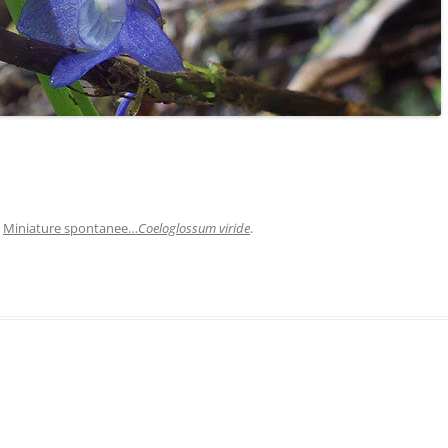
n
Miniature spontanee…
Coeloglossum viride
.