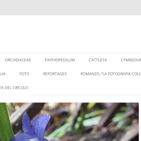
Vai
al
ORCHIDACEAE
PAPHIOPEDILUM
CATTLEYA
CYMBIDIU
contenuto
LIA
FOTO
REPORTAGES
ROMANZO: “LA FOTOGRAFIA COLO
ITA DEL CIRCOLO