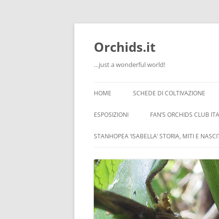
Orchids.it
…just a wonderful world!
HOME
SCHEDE DI COLTIVAZIONE
INFO
ESPOSIZIONI
FAN’S ORCHIDS CLUB ITA
LA SERRA DI GUIDO
STANHOPEA ‘ISABELLA’ STORIA, MITI E NASC