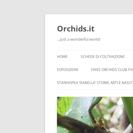
Orchids.it
…just a wonderful world!
HOME
SCHEDE DI COLTIVAZIONE
INFO
ESPOSIZIONI
FAN’S ORCHIDS CLUB ITA
LA SERRA DI GUIDO
STANHOPEA ‘ISABELLA’ STORIA, MITI E NASC