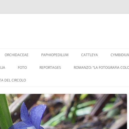
Vai
al
ORCHIDACEAE
PAPHIOPEDILUM
CATTLEYA
CYMBIDIU
contenuto
LIA
FOTO
REPORTAGES
ROMANZO: “LA FOTOGRAFIA COLO
ITA DEL CIRCOLO