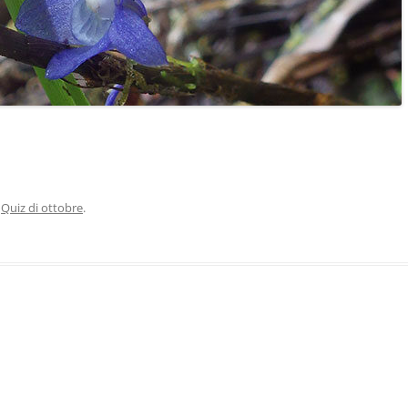
n
Quiz di ottobre
.