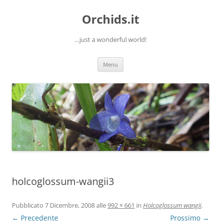
Orchids.it
…just a wonderful world!
Vai
Menu
al
contenuto
holcoglossum-wangii3
Pubblicato
7 Dicembre, 2008
alle
992 × 661
in
Holcoglossum wangii
.
← Precedente
Prossimo →