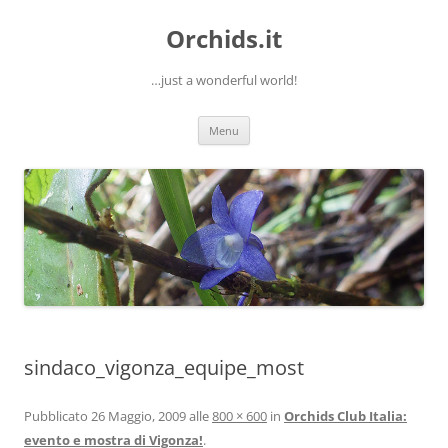
Orchids.it
…just a wonderful world!
Vai
Menu
al
contenuto
sindaco_vigonza_equipe_most
Pubblicato
26 Maggio, 2009
alle
800 × 600
in
Orchids Club Italia:
evento e mostra di Vigonza!
.