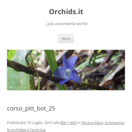
Orchids.it
…just a wonderful world!
Vai
Menu
al
contenuto
corso_pitt_bot_25
Pubblicato
19 Luglio, 2010
alle
800 × 600
in
Silvana Rava, la botanica,
le orchidee e l’amicizia
.