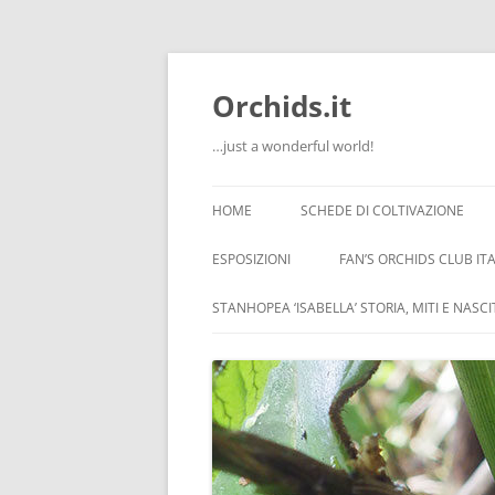
Orchids.it
…just a wonderful world!
HOME
SCHEDE DI COLTIVAZIONE
INFO
ESPOSIZIONI
FAN’S ORCHIDS CLUB ITA
LA SERRA DI GUIDO
STANHOPEA ‘ISABELLA’ STORIA, MITI E NASC