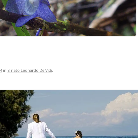
34
in
E’ nato Leonardo De Vidi
.