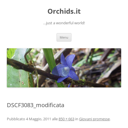
Orchids.it
…just a wonderful world!
Vai
Menu
al
contenuto
DSCF3083_modificata
Pubblicato
4 Maggio, 2011
alle
850 × 663
in
Giovani promesse
.