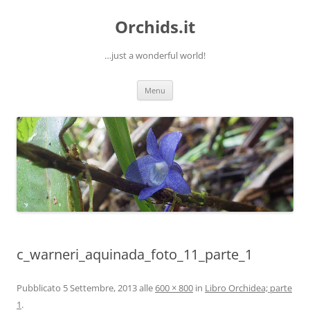
Orchids.it
…just a wonderful world!
Vai
Menu
al
contenuto
c_warneri_aquinada_foto_11_parte_1
Pubblicato
5 Settembre, 2013
alle
600 × 800
in
Libro Orchidea; parte
1
.