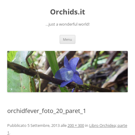
Orchids.it
…just a wonderful world!
Vai
Menu
al
contenuto
orchidfever_foto_20_paret_1
Pubblicato
5 Settembre, 2013
alle
200 × 300
in
Libro Orchidea; parte
1
.