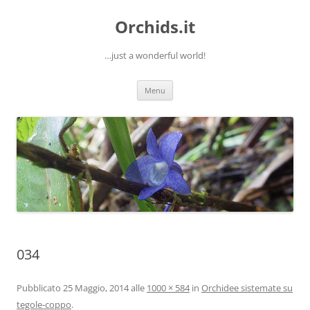
Orchids.it
…just a wonderful world!
Vai
Menu
al
contenuto
034
Pubblicato
25 Maggio, 2014
alle
1000 × 584
in
Orchidee sistemate su
tegole-coppo
.