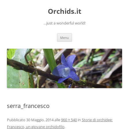
Orchids.it
…just a wonderful world!
Vai
Menu
al
contenuto
serra_francesco
Pubblicato
30 Maggio, 2014
alle
960 × 540
in
Storie di orchidee:
Francesco, un giovane orchidofilo
.