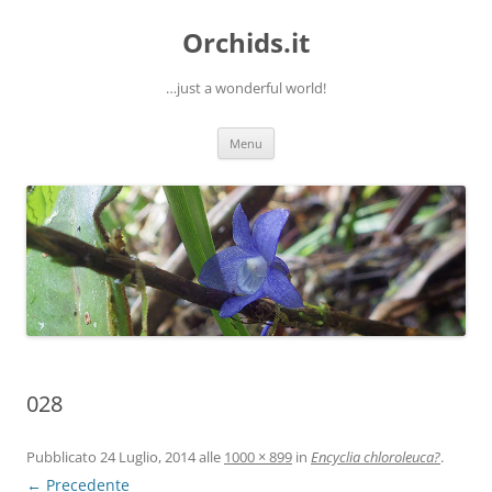
Orchids.it
…just a wonderful world!
Vai
Menu
al
contenuto
028
Pubblicato
24 Luglio, 2014
alle
1000 × 899
in
Encyclia chloroleuca?
.
← Precedente