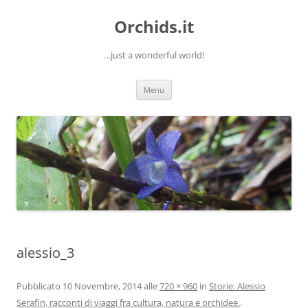
Orchids.it
…just a wonderful world!
Vai
Menu
al
contenuto
alessio_3
Pubblicato
10 Novembre, 2014
alle
720 × 960
in
Storie: Alessio
Serafin, racconti di viaggi fra cultura, natura e orchidee.
.