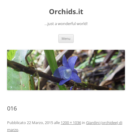
Orchids.it
…just a wonderful world!
Vai
Menu
al
contenuto
016
Pubblicato
22 Marzo, 2015
alle
1200 × 1036
in
Giardini (orchidee) di
marzo
.