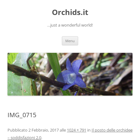
Orchids.it
…just a wonderful world!
Vai
Menu
al
contenuto
IMG_0715
Pubblicato
2 Febbraio, 2017
alle
1024 × 791
in
Il posto delle orchidee
– soddisfazioni 2.0
.