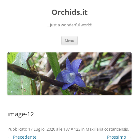
Orchids.it
…just a wonderful world!
Vai
Menu
al
contenuto
image-12
Pubblicato
17 Luglio, 2020
alle
187 × 123
in
Maxillaria costaricensis
.
← Precedente
Prossimo →