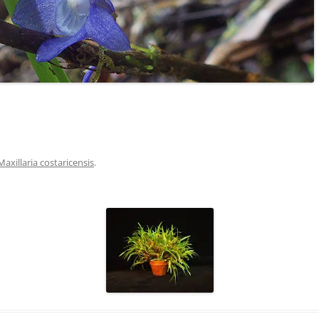
Maxillaria costaricensis
.