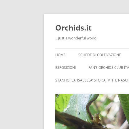
Orchids.it
…just a wonderful world!
HOME
SCHEDE DI COLTIVAZIONE
INFO
ESPOSIZIONI
FAN’S ORCHIDS CLUB ITA
LA SERRA DI GUIDO
STANHOPEA ‘ISABELLA’ STORIA, MITI E NASC