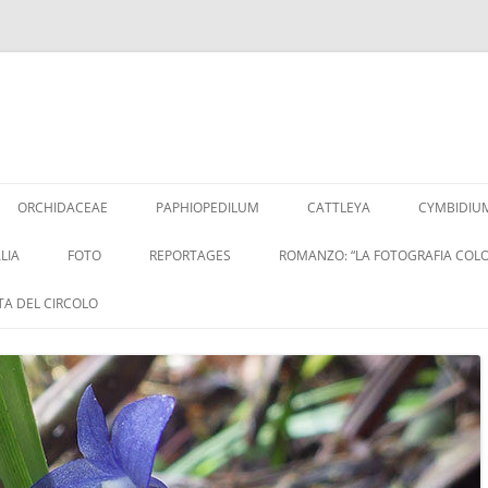
Vai
al
ORCHIDACEAE
PAPHIOPEDILUM
CATTLEYA
CYMBIDIU
contenuto
LIA
FOTO
REPORTAGES
ROMANZO: “LA FOTOGRAFIA COLO
ITA DEL CIRCOLO