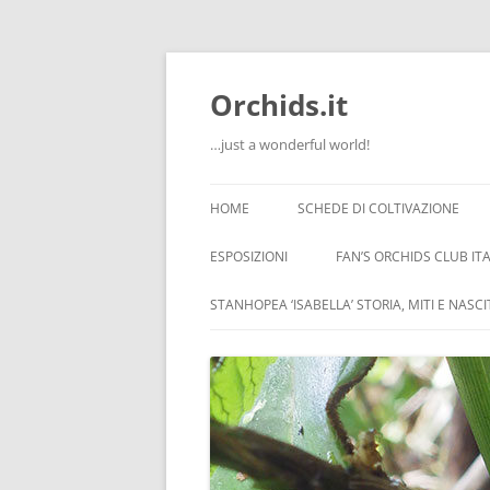
Orchids.it
…just a wonderful world!
HOME
SCHEDE DI COLTIVAZIONE
INFO
ESPOSIZIONI
FAN’S ORCHIDS CLUB ITA
LA SERRA DI GUIDO
STANHOPEA ‘ISABELLA’ STORIA, MITI E NASC