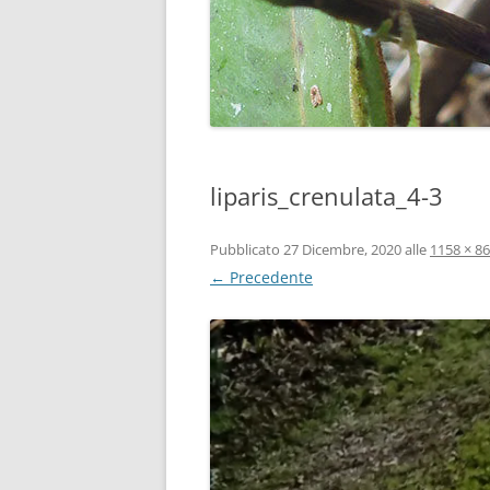
liparis_crenulata_4-3
Pubblicato
27 Dicembre, 2020
alle
1158 × 8
← Precedente