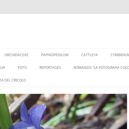
Vai
al
ORCHIDACEAE
PAPHIOPEDILUM
CATTLEYA
CYMBIDIU
contenuto
LIA
FOTO
REPORTAGES
ROMANZO: “LA FOTOGRAFIA COLO
ITA DEL CIRCOLO