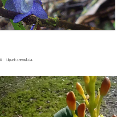
68
in
Liparis crenulata
.