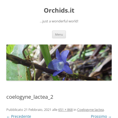
Orchids.it
…just a wonderful world!
Vai
Menu
al
contenuto
coelogyne_lactea_2
Pubblicato
21 Febbraio, 2021
alle
651 × 868
in
Coelogyne lactea
.
← Precedente
Prossimo →