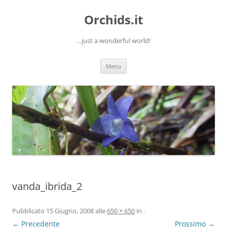
Orchids.it
…just a wonderful world!
Vai
Menu
al
contenuto
vanda_ibrida_2
Pubblicato
15 Giugno, 2008
alle
650 × 650
in
.
← Precedente
Prossimo →