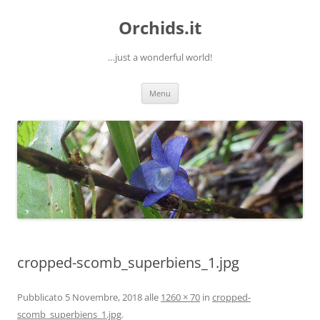
Orchids.it
…just a wonderful world!
Vai
Menu
al
contenuto
cropped-scomb_superbiens_1.jpg
Pubblicato
5 Novembre, 2018
alle
1260 × 70
in
cropped-
scomb_superbiens_1.jpg
.