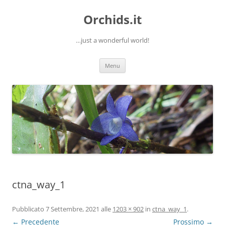
Orchids.it
…just a wonderful world!
Vai
Menu
al
contenuto
ctna_way_1
Pubblicato
7 Settembre, 2021
alle
1203 × 902
in
ctna_way_1
.
← Precedente
Prossimo →