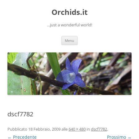
Orchids.it
…just a wonderful world!
Vai
Menu
al
contenuto
dscf7782
Pubblicato
18 Febbraio, 2009
alle
640 × 480
in
dscf7782
.
← Precedente
Prossimo →