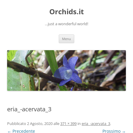
Orchids.it
…just a wonderful world!
Vai
Menu
al
contenuto
eria_-acervata_3
Pubblicato
2 Agosto, 2020
alle
371 × 399
in
eria_-acervata_3
.
← Precedente
Prossimo →