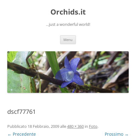
Orchids.it
…just a wonderful world!
Vai
Menu
al
contenuto
dscf77761
Pubblicato
18 Febbraio, 2009
alle
480 × 360
in
Foto
.
← Precedente
Prossimo →