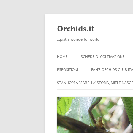
Orchids.it
…just a wonderful world!
HOME
SCHEDE DI COLTIVAZIONE
INFO
ESPOSIZIONI
FAN’S ORCHIDS CLUB ITA
LA SERRA DI GUIDO
STANHOPEA ‘ISABELLA’ STORIA, MITI E NASC