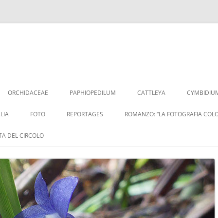
Vai
al
ORCHIDACEAE
PAPHIOPEDILUM
CATTLEYA
CYMBIDIU
contenuto
LIA
FOTO
REPORTAGES
ROMANZO: “LA FOTOGRAFIA COLO
ITA DEL CIRCOLO