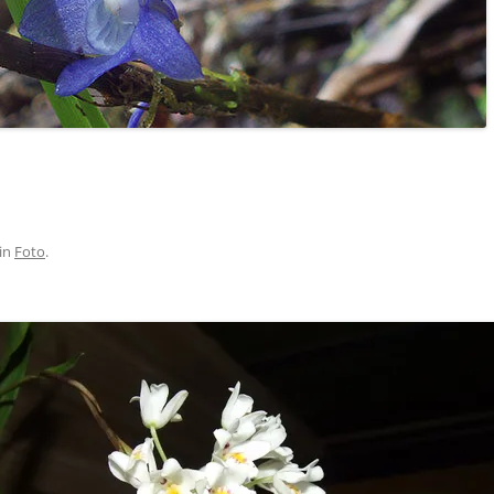
in
Foto
.