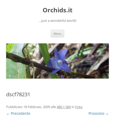
Orchids.it
…just a wonderful world!
Vai
Menu
al
contenuto
dscf78231
Pubblicato
18 Febbraio, 2009
alle
480 × 360
in
Foto
.
← Precedente
Prossimo →