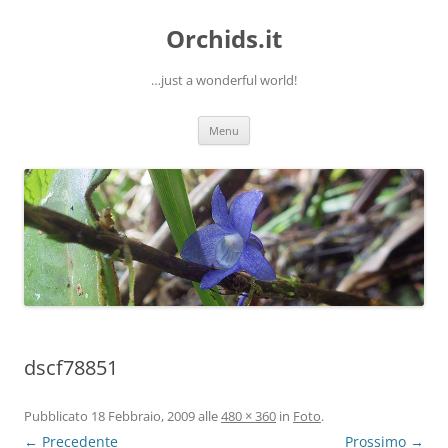
Orchids.it
…just a wonderful world!
Vai
Menu
al
contenuto
dscf78851
Pubblicato
18 Febbraio, 2009
alle
480 × 360
in
Foto
.
← Precedente
Prossimo →