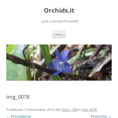
Orchids.it
…just a wonderful world!
Vai
Menu
al
contenuto
img_0078
Pubblicato
15 Novembre, 2016
alle
1024 × 768
in
img_0078
.
← Precedente
Prossimo →