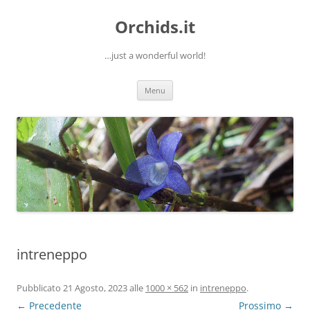
Orchids.it
…just a wonderful world!
Vai
Menu
al
contenuto
intreneppo
Pubblicato
21 Agosto, 2023
alle
1000 × 562
in
intreneppo
.
← Precedente
Prossimo →