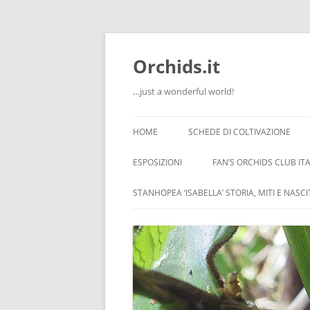
Orchids.it
…just a wonderful world!
HOME
SCHEDE DI COLTIVAZIONE
INFO
ESPOSIZIONI
FAN’S ORCHIDS CLUB ITA
LA SERRA DI GUIDO
STANHOPEA ‘ISABELLA’ STORIA, MITI E NASC