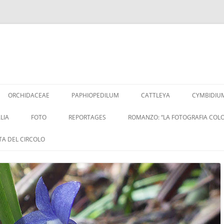
Vai
al
ORCHIDACEAE
PAPHIOPEDILUM
CATTLEYA
CYMBIDIU
contenuto
LIA
FOTO
REPORTAGES
ROMANZO: “LA FOTOGRAFIA COLO
ITA DEL CIRCOLO