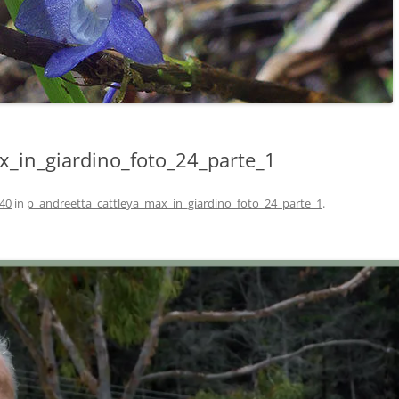
x_in_giardino_foto_24_parte_1
640
in
p_andreetta_cattleya_max_in_giardino_foto_24_parte_1
.