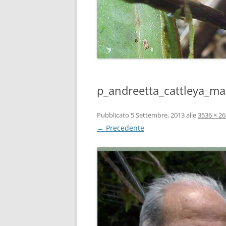
p_andreetta_cattleya_ma
Pubblicato
5 Settembre, 2013
alle
3536 × 2
← Precedente