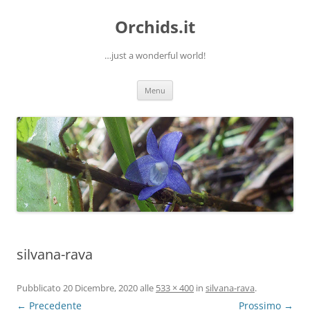
Orchids.it
…just a wonderful world!
Vai
Menu
al
contenuto
silvana-rava
Pubblicato
20 Dicembre, 2020
alle
533 × 400
in
silvana-rava
.
← Precedente
Prossimo →