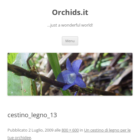
Orchids.it
…just a wonderful world!
Vai
Menu
al
contenuto
cestino_legno_13
Pubblicato
2 Luglio, 2009
alle
800 × 600
in
Un cestino di legno per le
tue orchidee
.