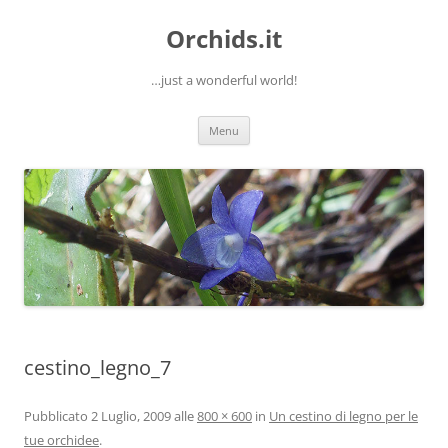
Orchids.it
…just a wonderful world!
Vai
Menu
al
contenuto
cestino_legno_7
Pubblicato
2 Luglio, 2009
alle
800 × 600
in
Un cestino di legno per le
tue orchidee
.