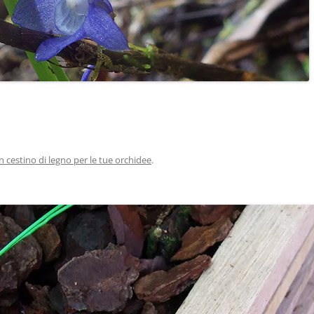
n cestino di legno per le tue orchidee
.