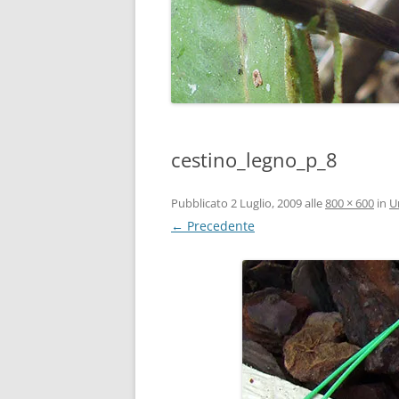
cestino_legno_p_8
Pubblicato
2 Luglio, 2009
alle
800 × 600
in
U
← Precedente