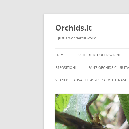
Orchids.it
…just a wonderful world!
HOME
SCHEDE DI COLTIVAZIONE
INFO
ESPOSIZIONI
FAN’S ORCHIDS CLUB ITA
LA SERRA DI GUIDO
STANHOPEA ‘ISABELLA’ STORIA, MITI E NASC