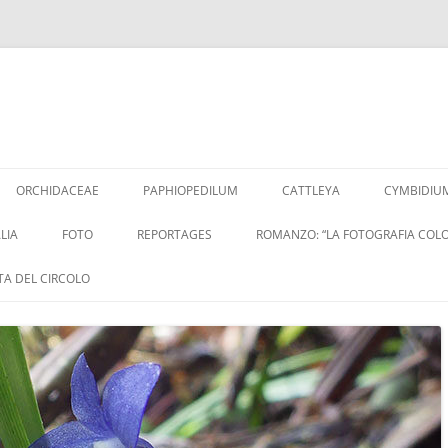
Vai
al
ORCHIDACEAE
PAPHIOPEDILUM
CATTLEYA
CYMBIDIU
contenuto
LIA
FOTO
REPORTAGES
ROMANZO: “LA FOTOGRAFIA COLO
ITA DEL CIRCOLO